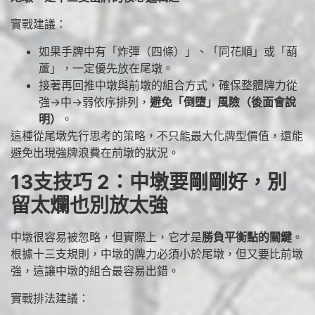
實戰建議：
如果手牌中有「炸彈（四條）」、「同花順」或「葫
蘆」，一定優先放在尾墩。
接著再回推中墩與前墩的組合方式，確保整體牌力從
強→中→弱依序排列，
避免「倒墮」風險（後面會說
明）
。
這種從尾墩先行思考的策略，不只能最大化牌型價值，還能
避免出現強牌浪費在前墩的狀況。
13支技巧 2：中墩要剛剛好，別
留太爛也別放太強
中墩很容易被忽略，但實際上，它才是
勝負平衡點的關鍵
。
根據十三支規則，中墩的牌力必須小於尾墩，但又要比前墩
強，這讓中墩的組合最容易出錯。
實戰排法建議：