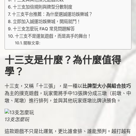
十三支加倍規則與牌型分數制度
十三支平台推薦：為什麼選誠運坊娛樂城？
立即加入誠運坊娛樂城，開局就鬥！
十三支怎麼玩 FAQ 常見問題解答
十三支不是運氣遊戲，而是高手的舞台！
關聯文章:
十三支是什麼？為什麼值得
學？
十三支，又稱「十三張」，是一種以
比牌型大小與組合技巧
為主的撲克遊戲，玩家需將手中13張牌分成三墩（前墩、中
墩、尾墩）進行排列，並與其他玩家逐墩比牌決勝負。
13支怎麼玩
這款遊戲不只是比運氣，更比誰會排、誰能預判。越打越有