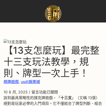
【13支怎麼玩】最完整
十三支玩法教學，規
則、牌型一次上手！
棋牌遊戲
,
usdt娛樂城
10 8 月, 2025
/
留言功能已關閉
說到最具策略性的撲克牌遊戲，「
十三支
」（又稱 13張）
絕對是玩家必學的入門項目。它不僅結合了牌型判斷、組合