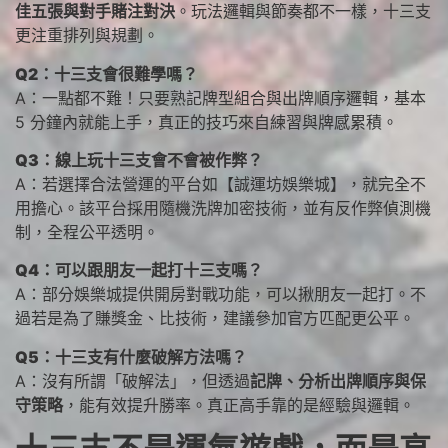
佳五張與對手賭注對決
。玩法邏輯與節奏都不一樣，十三支
更注重排列與規劃。
Q2：十三支會很難學嗎？
A：一點都不難！只要熟記牌型組合與出牌順序邏輯，基本
5 分鐘內就能上手，真正的技巧來自練習與牌感累積。
Q3：線上玩十三支會不會被作弊？
A：若選擇合法營運的平台如【誠運坊娛樂城】，就完全不
用擔心。該平台採用隨機洗牌加密技術，並有反作弊偵測機
制，全程公平透明。
Q4：可以跟朋友一起打十三支嗎？
A：部分娛樂城提供開房對戰功能，可以揪朋友一起打。不
過若是為了賺獎金、比技術，建議參加官方匹配更公平。
Q5：十三支有什麼破解方法嗎？
A：沒有所謂「破解法」，但透過
記牌、分析出牌順序與保
守策略
，能有效提升勝率。真正高手靠的是經驗與邏輯。