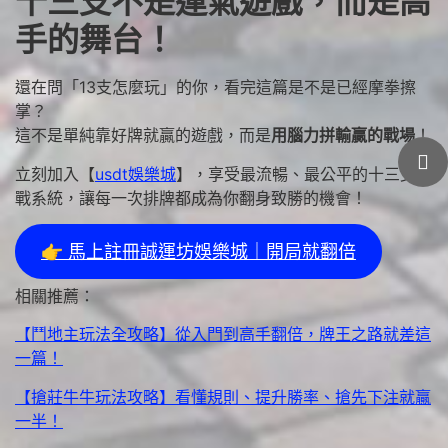
十三支不是運氣遊戲，而是高
手的舞台！
還在問「13支怎麼玩」的你，看完這篇是不是已經摩拳擦
掌？
這不是單純靠好牌就贏的遊戲，而是
用腦力拼輸贏的戰場
！
立刻加入【
usdt娛樂城
】，享受最流暢、最公平的十三支對
戰系統，讓每一次排牌都成為你翻身致勝的機會！
👉 馬上註冊誠運坊娛樂城｜開局就翻倍
相關推薦：
【鬥地主玩法全攻略】從入門到高手翻倍，牌王之路就差這
一篇！
【搶莊牛牛玩法攻略】看懂規則、提升勝率、搶先下注就贏
一半！