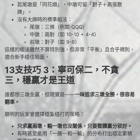
若尾墩是「同花順」，中墩可留「對子＋高張散
牌」。
沒有大牌時的標準組法：
尾墩：三條（例如 QQQ）
中墩：兩對（如 10-10 + 4-4）
前墩：對子（如 9-9）
這樣的組法雖然不算特別強，但非常「平衡」且合乎規則，
適合新手穩住局面。
13支技巧 3：寧可保二，不貪
三，穩贏才是王道
誰都想三墩全贏，但現實是——
一味追求三墩全勝，很容易
翻車。
聰明的玩家會選擇穩紮穩打的策略：
只求贏兩墩，輸一墩也沒關係，只要整體贏分就好。
有時甚至能用「一勝一和一輸」的分布打出穩定累積