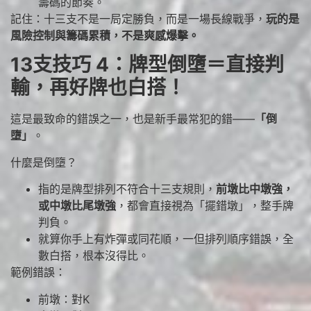
籌碼的節奏。
記住：十三支不是一局定勝負，而是一場長線戰爭，
玩的是
風險控制與籌碼累積，不是爽感爆擊。
13支技巧 4：牌型倒墮＝直接判
輸，再好牌也白搭！
這是最致命的錯誤之一，也是新手最常犯的錯——
「倒
墮」
。
什麼是倒墮？
指的是牌型排列不符合十三支規則，
前墩比中墩強，
或中墩比尾墩強
，都會直接視為「擺錯墩」，整手牌
判負。
就算你手上有炸彈或同花順，一但排列順序錯誤，全
數白搭，根本沒得比。
範例錯誤：
前墩：對K