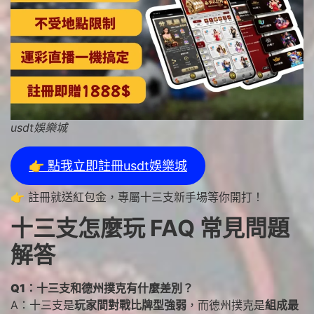
usdt娛樂城
👉 點我立即註冊usdt娛樂城
👉 註冊就送紅包金，專屬十三支新手場等你開打！
十三支怎麼玩 FAQ 常見問題
解答
Q1：十三支和德州撲克有什麼差別？
A：十三支是
玩家間對戰比牌型強弱
，而德州撲克是
組成最