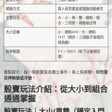
搖骰方式
真人荷官搖盅或電腦自動產生
主要玩法
大、小、單、雙、總和、組
合、三同號、兩骰組合等
大小定義
小：總和410，大：總和
1117（例外：三個骰子皆相同
視為輸）
賠率範圍
1:1 ~ 150:1（依下注選項而
異）
重點提示：每一局骰寶皆為獨立事件，與上局無關，
切勿盲
目押熱號或冷號
！
骰寶玩法介紹：從大小到組合
通通掌握
骰寶玩法｜大小/單雙（穩定入門