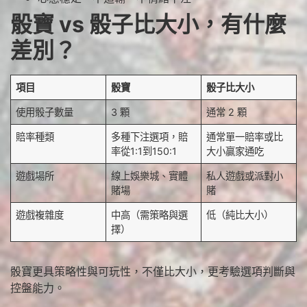
骰寶 vs 骰子比大小，有什麼
差別？
項目
骰寶
骰子比大小
使用骰子數量
3 顆
通常 2 顆
賠率種類
多種下注選項，賠
通常單一賠率或比
率從1:1到150:1
大小贏家通吃
遊戲場所
線上娛樂城、實體
私人遊戲或派對小
賭場
賭
遊戲複雜度
中高（需策略與選
低（純比大小）
擇）
骰寶更具策略性與可玩性，不僅比大小，更考驗選項判斷與
控盤能力。