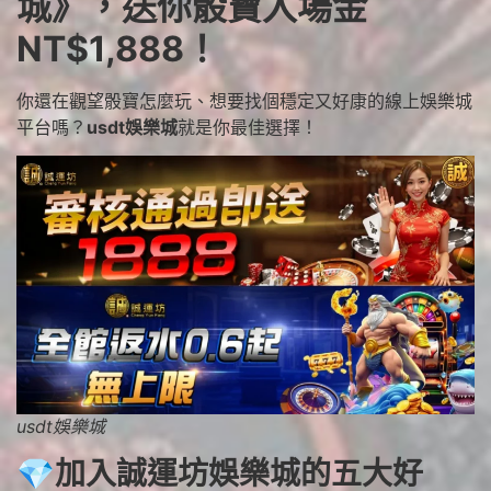
城》，送你骰寶入場金
NT$1,888！
你還在觀望骰寶怎麼玩、想要找個穩定又好康的線上娛樂城
平台嗎？
usdt娛樂城
就是你最佳選擇！
usdt娛樂城
💎加入誠運坊娛樂城的五大好