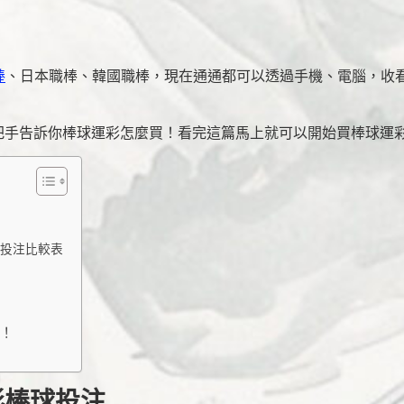
棒
、日本職棒、韓國職棒，現在通通都可以透過手機、電腦，收
把手告訴你棒球運彩怎麼買！看完這篇馬上就可以開始買棒球運
城投注比較表
！
彩棒球投注