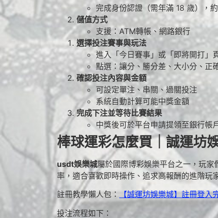
完成身份認證（需年滿 18 歲），
儲值方式
支援：ATM轉帳、網路銀行
選擇投注賽事與玩法
進入「今日賽事」或「即將開打」
點選：讓分、勝分差、大小分、正
確認投注內容與金額
可設定單注、串關、過關投注
系統自動計算可能中獎金額
完成下注並等待比賽結果
中獎後可於平台申請提領至銀行帳
棒球運彩怎麼買｜誠運坊
usdt娛樂城
屬於國際博彩娛樂平台之一，玩家
率，適合喜歡即時操作、追求高報酬的進階玩家
註冊教學懶人包：
【誠運坊娛樂城】註冊登入
投注流程如下：