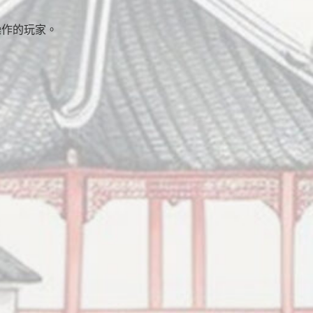
操作的玩家。