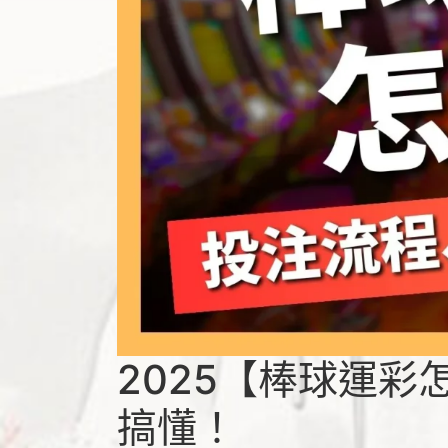
2025【棒球運
搞懂！