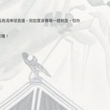
看高清棒球直播，宛如置身賽場一樣刺激，但你
彩囉！