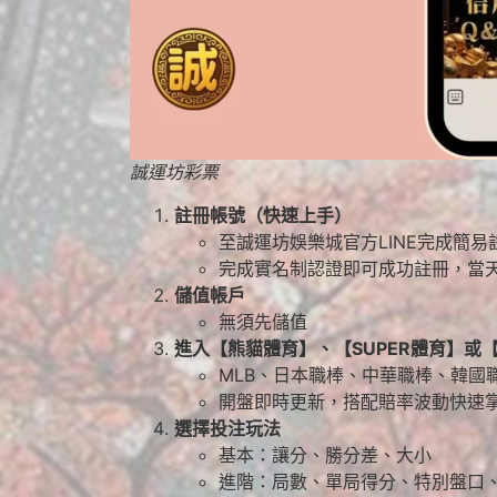
誠運坊彩票
註冊帳號（快速上手）
至誠運坊娛樂城官方LINE完成簡易
完成實名制認證即可成功註冊，當
儲值帳戶
無須先儲值
進入【熊貓體育】、【SUPER體育】或
MLB、日本職棒、中華職棒、韓國
開盤即時更新，搭配賠率波動快速
選擇投注玩法
基本：讓分、勝分差、大小
進階：局數、單局得分、特別盤口