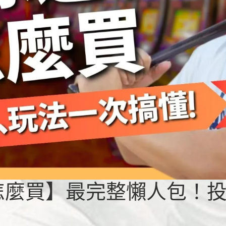
彩怎麼買】最完整懶人包！