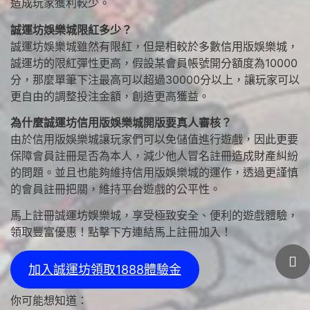
造成玩家獲利較少。
誠運坊娛樂城限紅多少？
誠運坊娛樂城雖然有限紅，但是相較於多數信用版娛樂城，
誠運坊的限紅彈性更高，假設某會員帳號開分額度為10000
分，那麼單筆下注最高可以超過30000分以上，讓玩家可以
更自由的調整投注金額，創造更高獲益。
為什麼誠運坊信用版娛樂城開版要真人審核？
由於信用版娛樂城讓玩家們可以免儲值進行遊戲，因此更要
保障會員註冊是否為本人，減少他人冒名註冊造成財產糾紛
的問題。並且也能夠維持信用版娛樂城的運作，透過更謹慎
的會員註冊把關，維持平台遊戲的公平性。
馬上註冊誠運坊娛樂城，享受極致安全、便利的遊戲體驗，
領取豐富優惠！點擊下方連結馬上註冊加入！
加入誠運坊領取1888體驗金
你可能想知道：