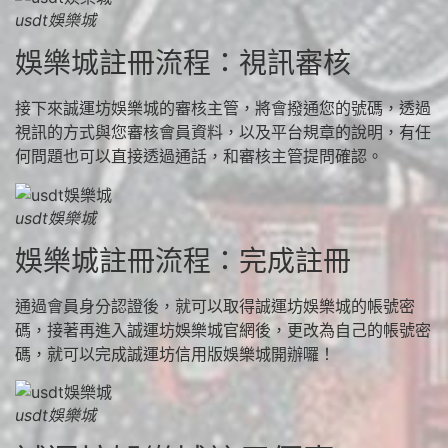
usdt娛樂城
娛樂城註冊流程：視訊審核
接下來誠運坊娛樂城的審核主管，將會撥通您的號碼，透過
視訊的方式與您審核會員資料，以及平台規章的說明，有任
何問題也可以直接透過通話，和審核主管提問確認。
usdt娛樂城
娛樂城註冊流程：完成註冊
通過會員身分認證後，就可以取得誠運坊娛樂城的帳號密
碼，接著再進入誠運坊娛樂城官網後，更改為自己的帳號密
碼，就可以完成誠運坊信用版娛樂城開辦囉！
usdt娛樂城