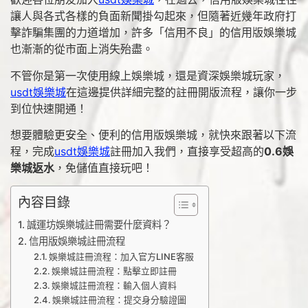
讓人與各式各樣的負面新聞掛勾起來，但隨著近幾年政府打
擊詐騙集團的力道增加，許多「信用不良」的信用版娛樂城
也漸漸的從市面上消失殆盡。
不管你是第一次使用線上娛樂城，還是資深娛樂城玩家，
usdt娛樂城
在這邊提供詳細完整的註冊開版流程，讓你一步
到位快速開通！
想要體驗更安全、便利的信用版娛樂城，就快來跟著以下流
程，完成
usdt娛樂城
註冊加入我們，直接享受超高的
0.6娛
樂城返水
，免儲值直接玩吧！
內容目錄
誠運坊娛樂城註冊需要什麼資料？
信用版娛樂城註冊流程
娛樂城註冊流程：加入官方LINE客服
娛樂城註冊流程：點擊立即註冊
娛樂城註冊流程：輸入個人資料
娛樂城註冊流程：提交身分驗證圖