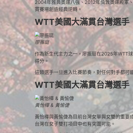
2004年雅典奧運八強、2012年倫敦奧運殿
貫賽場創造經典逆轉。
WTT美國大滿貫台灣選手
廖振珽
作為新生代主力之一，廖振珽在2025年WT
得分。
這類選手一旦進入比賽節奏，對任何對手都可
WTT美國大滿貫台灣選手｜
黃怡樺 & 黃愉倢
黃怡樺與黃愉倢為目前台灣女單與女雙的重要成
台灣在女子雙打項目中也有突圍可能。