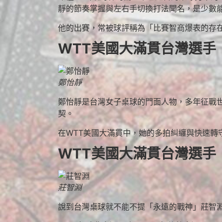
靜的節奏掌握與左右手切換打法聞名，是少數
他的出賽，常被球評稱為「比賽智商爆表的存
WTT美國大滿貫台灣選手
鄭怡靜
鄭怡靜是台灣女子桌球的門面人物，多年征戰世
契。
在WTT美國大滿貫中，她的多拍糾纏與快速轉
WTT美國大滿貫台灣選手
莊智淵
說到台灣桌球就不能不提「永遠的戰神」莊智淵