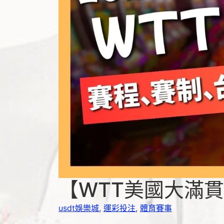
【WTT美國大滿
usdt娛樂城
,
運彩投注
,
體育賽事