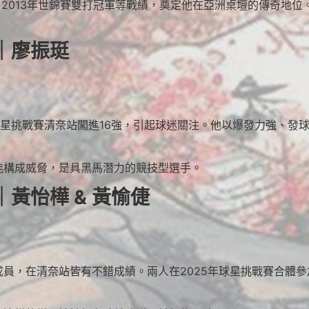
軍、2013年世錦賽雙打冠軍等戰績，奠定他在亞洲桌壇的傳奇地
｜廖振珽
T球星挑戰賽清奈站闖進16強，引起球迷關注。他以爆發力強、
能構成威脅，是具黑馬潛力的競技型選手。
黃怡樺 & 黃愉倢
員，在清奈站皆有不錯成績。兩人在2025年球星挑戰賽合體