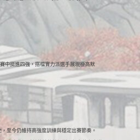
決賽中挺進四強，搭檔實力派選手展現極高默
的他，至今仍維持高強度訓練與穩定出賽節奏。