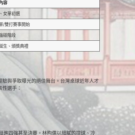
內容
、女單初選
單/雙打賽事開始
強碰階段
誕生、頒獎典禮
經驗與爭取曝光的絕佳舞台。台灣桌球近年人才
表性選手：
次挺進四強甚至決賽。林昀儒以細膩的控球、冷