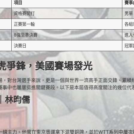
項目
賽事
資格賽開打
男單
正賽第一輪
各組
8強至準決賽
進入
決賽日
冠軍
虎爭鋒，美國賽場發光
戰場，對台灣選手來說，更是一個與世界一流高手正面交鋒、累積
賽事中也屢屢挺進關鍵賽段。以下是本屆值得高度關注的幾位代
｜林昀儒
一線主力。他曾在東京奧運拿下混雙銅牌，並於WTT系列中屢