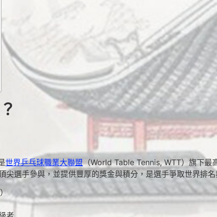
貫？
是
世界乒乓球職業大聯盟
（World Table Tennis, WTT
球頂尖選手參與，並提供豐厚的獎金與積分，是選手爭取世界排
T）
級者