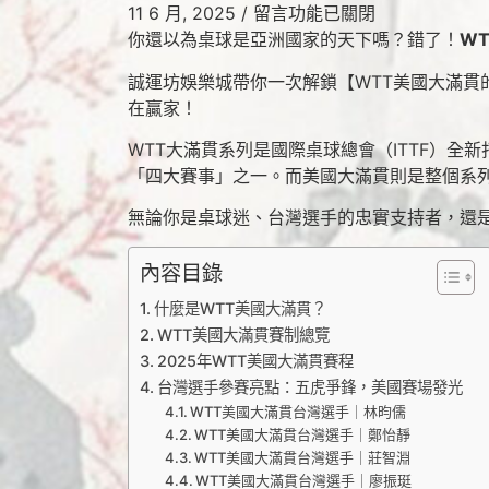
11 6 月, 2025
/
留言功能已關閉
你還以為桌球是亞洲國家的天下嗎？錯了！
W
誠運坊娛樂城帶你一次解鎖【WTT美國大滿
在贏家！
WTT大滿貫系列是國際桌球總會（ITTF）
「四大賽事」之一。而美國大滿貫則是整個系
無論你是桌球迷、台灣選手的忠實支持者，還
內容目錄
什麼是WTT美國大滿貫？
WTT美國大滿貫賽制總覽
2025年WTT美國大滿貫賽程
台灣選手參賽亮點：五虎爭鋒，美國賽場發光
WTT美國大滿貫台灣選手｜林昀儒
WTT美國大滿貫台灣選手｜鄭怡靜
WTT美國大滿貫台灣選手｜莊智淵
WTT美國大滿貫台灣選手｜廖振珽