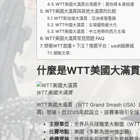
WTT美國大滿貫台灣選手｜黃怡樺 & 黃愉倢
WTT美國大滿貫與其他大滿貫的比較
WTT新加坡大滿貫：亞洲桌壇重鎮
WTT中國大滿貫：主場優勢最大化
WTT美國大滿貫：中立地帶的西方主場
WTT美國大滿貫常見問題 FAQ
想看WTT直播＋下注？推薦平台：usdt娛樂城
關聯文章:
什麼是WTT美國大滿
WTT美國大滿貫
WTT美國大滿貫（WTT Grand Smash USA）
貫）等級。自2025年起設立，該賽事吸引全
主辦單位
：世界乒乓球職業大聯盟（WT
比賽地點
：美國（多數為德州休士頓）
參賽資格
：世界排名前列選手及資格賽晉