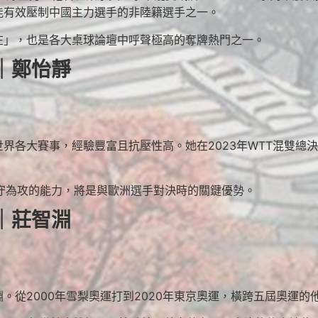
能有效壓制中國主力選手的非陸籍選手之一。
在」，也是各大桌球論壇中呼聲極高的奪牌熱門之一。
｜鄭怡靜
界各大賽事，經驗豐富且抗壓性高。她在2023年WTT混雙總
守為攻的能力，將是與歐洲選手對決時的關鍵優勢。
｜莊智淵
。從2000年雪梨奧運打到2020年東京奧運，橫跨五屆奧運