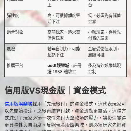
上
台
彈性度
高，可根據額度靈
低，必須先有儲值
活下注
金額
適合對象
高額玩家、追求靈
小額玩家、喜歡先
活性玩家
付費的玩家
風險
若無自制力，可能
金額受儲值限制，
超額下注
風險可控
推薦平台
usdt娛樂城
，註冊
多為海外娛樂城現
送 1888 體驗金
金制
信用版VS現金版｜資金模式
信用版娛樂城
採用「先玩後付」的資金模式，這代表玩家可
以先開始投注，之後再結算付款，資金流動更靈活。這種方
式減少了玩家必須一次性先付大筆款項的壓力，讓投注變得
更具彈性與自由度。反觀現金版娛樂城，則必須玩家先把資