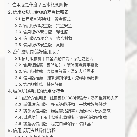
信用版是什麼？基本概念解析
信用版與現金版的差異比較表
信用版VS現金版｜資金模式
信用版VS現金版｜資金安全
信用版VS現金版｜彈性度
信用版VS現金版｜適合對象
信用版VS現金版｜風險
為什麼玩家偏好信用版？
信用版推薦｜資金流動性高，掌控更靈活
信用版推薦｜即時加注，隨時應戰賽事變化
信用版推薦｜高額度設置，滿足大戶需求
信用版推薦｜結算週期彈性，減輕財務負擔
信用版推薦｜綜合評價
誠運坊娛樂城的信用版特色
誠運坊信用版｜註冊即送1888體驗金，零門檻輕鬆入門
誠運坊信用版｜多元遊戲種類，一站式娛樂體驗
誠運坊信用版｜額度靈活調整，滿足不同玩家需求
誠運坊信用版｜快速結算機制，資金流動零負擔
誠運坊信用版｜穩定口碑保障，信任基石
信用版玩法與操作流程