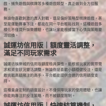
戲、捕魚遊戲與棋牌等多種遊戲類型，真正做到全方位服
務。
無論你喜歡刺激的真人對戰，還是偏好策略型棋牌遊戲，甚
至是運動賽事下注，都能在同一平台輕鬆找到。這種遊戲多
樣化不僅提升娛樂體驗，也讓玩家能根據當下心情與策略靈
活切換。
誠運坊信用版｜額度靈活調整，
滿足不同玩家需求
誠運坊娛樂城的信用版額度極具彈性，能根據玩家的實際需
求和資金狀況靈活調整。無論你是喜歡小額穩健投注，還是
敢挑戰高額賭注的高手，平台都能提供合適的信用額度支
持。
這種量身定制的額度設計，不僅保障玩家的使用體驗，也讓
你能夠專注於投注策略，而不被額度限制。
誠運坊信用版｜快速結算機制，