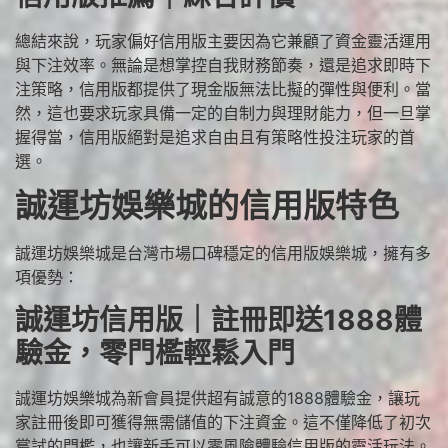
總結來說，玩家偏好信用版主要因為它兼顧了資金靈活運用
與下注效率。無論是想掌控自我財務節奏，還是追求即時下
注策略，信用版都提供了現金版無法比擬的彈性與便利。當
然，這也要求玩家具備一定的自制力與理財能力，但一旦掌
握得當，信用版絕對是追求自由且有策略性投注玩家的首
選。
誠運坊娛樂城的信用版特色
誠運坊娛樂城是台灣市場口碑穩定的信用版娛樂城，擁有多
項優勢：
誠運坊信用版｜註冊即送1888體
驗金，零門檻輕鬆入門
誠運坊娛樂城為新會員提供超有誠意的1888體驗金，讓玩
家註冊後即可獲得無需儲值的下注資金。這不僅降低了初次
嘗試的門檻，也讓新手可以零風險體驗信用版的靈活玩法。