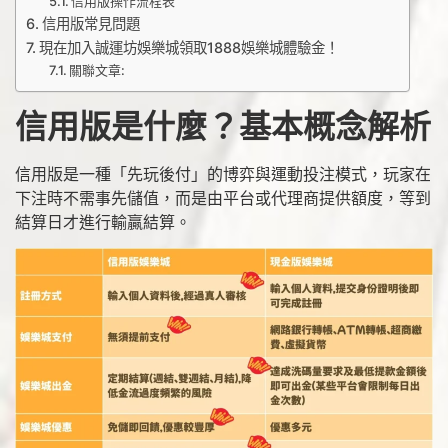
信用版操作流程表
信用版常見問題
現在加入誠運坊娛樂城領取1888娛樂城體驗金！
關聯文章:
信用版是什麼？基本概念解析
信用版是一種「先玩後付」的博弈與運動投注模式，玩家在
下注時不需事先儲值，而是由平台或代理商提供額度，等到
結算日才進行輸贏結算。