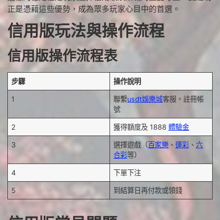
正是憑藉這些優勢，成為眾多玩家心目中的首選。
信用版玩法與操作流程
信用版操作流程表
步驟
操作說明
1
聯繫
usdt娛樂城
客服，註冊帳
號
2
獲得額度及 1888
體驗金
3
選擇遊戲（
百家樂
、
運彩
、
六
合彩
等）
4
下單下注
5
到結算日再付款或領錢