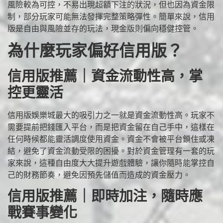
風險較為可控，不易出現超額下注的狀況，但也因為資金限
制，部分玩家可能無法發揮完整策略彈性。簡單來說，信用
版是自由與風險並存的玩法，現金版則偏向穩健控管。
為什麼玩家偏好信用版？
信用版推薦｜資金流動性高，掌
控更靈活
信用版娛樂城最大的吸引力之一就是資金流動性高。玩家不
需要提前把錢匯入平台，而是把資金留在自己手中，這樣在
任何時候都能靈活調度使用資金。資金不會被平台鎖住或凍
結，避免了資金流動受限的困擾。對於資金管理有一套的玩
家來說，這種自由度大大提升遊戲體驗，讓你隨時能掌控自
己的財務節奏，避免因預先儲值而造成的資金壓力。
信用版推薦｜即時加注，隨時應
戰賽事變化