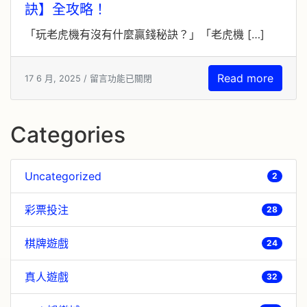
訣】全攻略！
「玩老虎機有沒有什麼贏錢秘訣？」「老虎機 […]
Read more
17 6 月, 2025 /
留言功能已關閉
Categories
Uncategorized
2
彩票投注
28
棋牌遊戲
24
真人遊戲
32