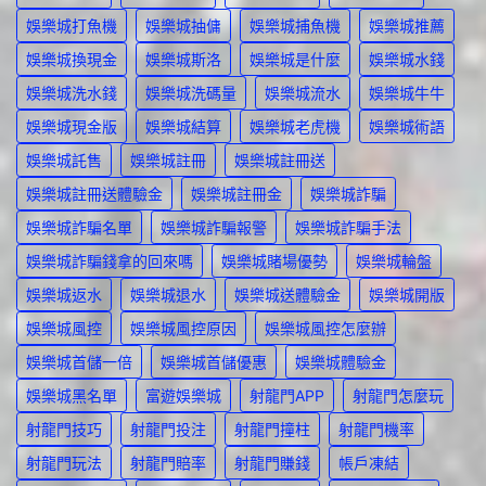
娛樂城打魚機
娛樂城抽傭
娛樂城捕魚機
娛樂城推薦
娛樂城換現金
娛樂城斯洛
娛樂城是什麼
娛樂城水錢
娛樂城洗水錢
娛樂城洗碼量
娛樂城流水
娛樂城牛牛
娛樂城現金版
娛樂城結算
娛樂城老虎機
娛樂城術語
娛樂城託售
娛樂城註冊
娛樂城註冊送
娛樂城註冊送體驗金
娛樂城註冊金
娛樂城詐騙
娛樂城詐騙名單
娛樂城詐騙報警
娛樂城詐騙手法
娛樂城詐騙錢拿的回來嗎
娛樂城賭場優勢
娛樂城輪盤
娛樂城返水
娛樂城退水
娛樂城送體驗金
娛樂城開版
娛樂城風控
娛樂城風控原因
娛樂城風控怎麼辦
娛樂城首儲一倍
娛樂城首儲優惠
娛樂城體驗金
娛樂城黑名單
富遊娛樂城
射龍門APP
射龍門怎麼玩
射龍門技巧
射龍門投注
射龍門撞柱
射龍門機率
射龍門玩法
射龍門賠率
射龍門賺錢
帳戶凍結