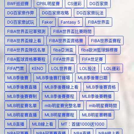
BWF巡迴賽
CPBL明星賽
CS運彩
DG百家樂
DG百家樂作弊
DG百家樂攻略
DG百家樂玩法
DG百家樂試玩
Faker
Fantasy 5
FIBA世界盃
FIBA世界盃冠軍預測
FIBA世界盃比賽時間
FIBA世界盃線上看
FIBA世界盃資格賽
FIBA世界盃賽程
FIBA世界盃隊伍名單
fiba亞洲盃
fiba歐洲籃球錦標賽
FIBA籃球資格賽賽程
FIFA世界盃
FIFA世足賽
FIFA門票
KENO
LOL世界賽
LOL投注
LOL運彩
MLB季後賽
MLB季後賽打幾場
MLB季後賽日期
MLB季後賽直播
MLB季後賽線上看
MLB季後賽資格
MLB季後賽賽制
MLB季後賽賽程
MLB季後賽轉播
MLB明星賽名單
mlb明星賽完整名單
mlb明星賽時間
MLB明星賽直播
MLB明星賽賽程
MLB明星賽轉播
MLB直播
MLB線上看
MT：首儲1000送1000
NBA冠軍賽
NBA冠軍賽直播
NBA直播
NBA線上看