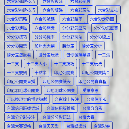
六合彩抓牌技巧
六合彩投注
六合彩拖牌
六合彩拖牌技巧
六合彩版路
六合彩玩法
六合彩立柱
六合彩策略
六合彩號碼
六合彩賠率
六合彩走勢圖
六合彩連碰
六合彩開獎
分分彩怎麼玩
分分彩怎麼買
分分彩技巧
分分彩機率
分分彩玩法
分分彩線上
分分彩開獎
加州天天樂
勝分差
勝分差分析
勝分差怎麼看
勝分差玩法
包你發娛樂城
十三張
十三支
十三支大小
十三支技巧
十三支玩法
十三支規則
十點半
印尼公開賽
印尼公開賽獎金
印尼公開賽直播
印尼公開賽籤表
印尼公開賽賽程
印尼羽毛球公開賽
印尼羽球公開賽
受讓意思
可以換現金的博弈遊戲
台彩線上投注
台灣信用版
台灣信用版娛樂城
台灣信用版推薦
台灣分分彩
台灣分分彩投注
台灣分分彩玩法
台灣大賽
台灣大賽資格
台灣天天樂
台灣娛樂城
台灣彩券