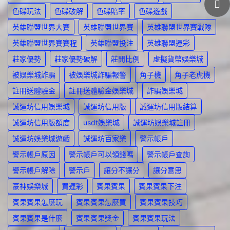
色碟玩法
色碟破解
色碟賠率
色碟遊戲
英雄聯盟世界大賽
英雄聯盟世界賽
英雄聯盟世界賽戰隊
英雄聯盟世界賽賽程
英雄聯盟投注
英雄聯盟運彩
莊家優勢
莊家優勢破解
莊閒比例
虛擬貨幣娛樂城
被娛樂城詐騙
被娛樂城詐騙報警
角子機
角子老虎機
註冊送體驗金
註冊送體驗金娛樂城
詐騙娛樂城
誠運坊信用娛樂城
誠運坊信用版
誠運坊信用版結算
誠運坊信用版額度
usdt娛樂城
誠運坊娛樂城註冊
誠運坊娛樂城遊戲
誠運坊百家樂
警示帳戶
警示帳戶原因
警示帳戶可以領錢嗎
警示帳戶查詢
警示帳戶解除
警示戶
讓分不讓分
讓分意思
豪神娛樂城
買運彩
賓果賓果
賓果賓果下注
賓果賓果怎麼玩
賓果賓果怎麼買
賓果賓果技巧
賓果賓果是什麼
賓果賓果獎金
賓果賓果玩法