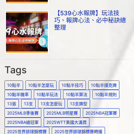
【539心水報牌】玩法技
巧、報牌心法、必中秘訣總
整理
Tags
10點半
10點半怎麼玩
10點半技巧
10點半撲克牌
10點半機率
10點半玩法
10點半算法
10點半規則
13張
13支
13支怎麼玩
13支牌型
2025MLB季後賽
2025MLB明星賽
2025NBA冠軍賽
2025NBA總冠軍
2025WTT美國大滿貫
2025世界排球錦標賽
2025世界排球錦標賽轉播