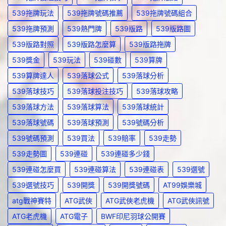
539拖牌玩法
539拖牌號碼推薦
539拖牌號碼組合
539拖牌預測
539熱門牌
539版路
539版路圖
539版路對照
539版路怎麼算
539版路拖牌
539獎金
539玩法
539碰數
539算牌
539算牌達人
539落球公式
539落球分析
539落球技巧
539落球投注技巧
539落球攻略
539落球方法
539落球算法
539落球統計
539落球號碼
539落球預測
539號碼分析
539號碼預測
539買法
539賠率
539走勢
539走勢圖
539連碰
539連碰多少錢
539連碰怎麼買
539連碰算法
539連碰表
539選號
539選號技巧
539開獎
539開獎號碼
AT99娛樂城
atg戰神賽特
ATG武俠
ATG武俠老虎機
ATG武俠訊號
ATG老虎機
ATG電子
BWF印尼羽球公開賽