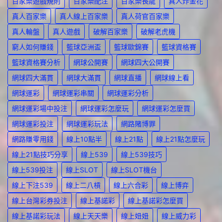
百家樂遊戲規則
百家樂配注
百家樂長龍
真人炸金花
真人百家樂
真人線上百家樂
真人荷官百家樂
真人輪盤
真人遊戲
破解百家樂
破解老虎機
窮人如何賺錢
籃球亞洲盃
籃球歐錦賽
籃球資格賽
籃球資格賽分析
網球公開賽
網球四大公開賽
網球四大滿貫
網球大滿貫
網球直播
網球線上看
網球運彩
網球運彩串關
網球運彩分析
網球運彩場中投注
網球運彩怎麼玩
網球運彩怎麼買
網球運彩投注
網球運彩玩法
網路賭博罪
網路賺零用錢
線上10點半
線上21點
線上21點怎麼玩
線上21點技巧分享
線上539
線上539技巧
線上539投注
線上SLOT
線上SLOT機台
線上下注539
線上二八槓
線上六合彩
線上博弈
線上台灣彩券投注
線上基諾彩
線上基諾彩怎麼買
線上基諾彩玩法
線上天天樂
線上妞妞
線上威力彩