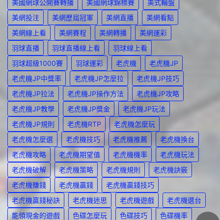
美國網球公開賽轉播
美國網球錦標賽
美式輪盤
美網投注
美網歷屆冠軍
美網直播
美網看點
美網線上看
美網賽程
美網轉播
美網運彩
羽球直播
羽球直播線上看
羽球線上看
羽球超級1000賽
羽球運彩
老虎機
老虎機JP
老虎機JP中獎率
老虎機JP怎麼拉
老虎機JP技巧
老虎機JP拉法
老虎機JP操作方法
老虎機JP攻略
老虎機JP教學
老虎機JP獎金
老虎機JP玩法
老虎機JP規則
老虎機RTP
老虎機怎麼玩
老虎機怎麼選
老虎機技巧
老虎機推薦
老虎機換台
老虎機攻略
老虎機期望值
老虎機機率
老虎機玩法
老虎機破解
老虎機策略
老虎機規則
老虎機訣竅
老虎機賺錢
老虎機贏錢
老虎機贏錢技巧
老虎機贏錢秘訣
老虎機迷思
老虎機遊戲
老虎機選台
能領現金的遊戲
色碟怎麼玩
色碟技巧
色碟機率