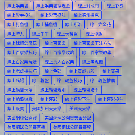
線上娛樂城
線上娛樂城換現金
線上射龍門
線上彩券
線上彩券投注
線上彩票投注
線上德州撲克
線上打魚機
線上捕魚機
線上斯洛
線上炸金花
線上牌九
線上牛牛
線上玩輪盤
線上球版
線上球版怎麼玩
線上百家樂
線上百家樂下注方法
線上百家樂技巧
線上百家樂攻略
線上百家樂教學
線上百家樂玩法
線上真人百家樂
線上老虎機
線上老虎機技巧
線上色碟
線上買威力彩
線上賓果
線上賭場
線上輪盤
線上輪盤技巧
線上輪盤推薦
線上輪盤玩法
線上輪盤規則
線上輪盤賠率
線上輪盤遊戲
線上運彩
線上運彩下注
線上運彩投注
線上骰寶
美國加州天天樂
美國天天樂
美國網球公開賽
美國網球公開賽獎金分配
美國網球公開賽直播
美國網球公開賽賽程