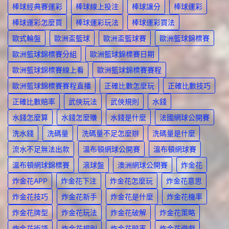
棒球經典賽運彩
棒球線上投注
棒球讓分
棒球運彩
棒球運彩怎麼買
棒球運彩玩法
棒球運彩買法
歐式輪盤
歐洲盃籃球
歐洲盃籃球賽
歐洲籃球錦標賽
歐洲籃球錦標賽分組
歐洲籃球錦標賽日期
歐洲籃球錦標賽線上看
歐洲籃球錦標賽賽程
歐洲籃球錦標賽賽程直播
正確比數怎麼玩
正確比數技巧
正確比數賠率
武俠玩法
武俠規則
水錢
水錢怎麼算
水錢怎麼賺
水錢是什麼
法國網球公開賽
洗水錢
洗碼量
洗碼量不足怎麼辦
洗碼量是什麼
流水不足無法出款
溫布頓網球公開賽
溫布頓網球賽
溫布頓網球錦標賽
滾球盤
澳洲網球公開賽
炸金花
炸金花APP
炸金花下注
炸金花怎麼玩
炸金花意思
炸金花技巧
炸金花新手
炸金花是什麼
炸金花機率
炸金花牌型
炸金花玩法
炸金花破解
炸金花策略
炸金花術語
炸金花規則
炸金花賠率
炸金花遊戲