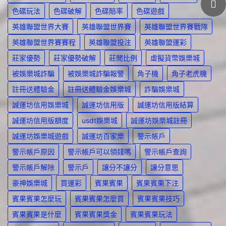
色碟玩法
色碟破解
色碟賠率
色碟遊戲
英雄聯盟世界大賽
英雄聯盟世界賽
英雄聯盟世界賽戰隊
英雄聯盟世界賽賽程
英雄聯盟投注
英雄聯盟運彩
莊家優勢
莊家優勢破解
莊閒比例
虛擬貨幣娛樂城
被娛樂城詐騙
被娛樂城詐騙報警
角子機
角子老虎機
註冊送體驗金
註冊送體驗金娛樂城
詐騙娛樂城
誠運坊信用娛樂城
誠運坊信用版
誠運坊信用版結算
誠運坊信用版額度
usdt娛樂城
誠運坊娛樂城註冊
誠運坊娛樂城遊戲
誠運坊百家樂
警示帳戶
警示帳戶原因
警示帳戶可以領錢嗎
警示帳戶查詢
警示帳戶解除
警示戶
讓分不讓分
讓分意思
豪神娛樂城
買運彩
賓果賓果
賓果賓果下注
賓果賓果怎麼玩
賓果賓果怎麼買
賓果賓果技巧
賓果賓果是什麼
賓果賓果獎金
賓果賓果玩法