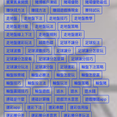
賓果賓果開獎
賭博帳戶凍結
賭場優勢
賭場優勢最低
賺快錢方法
賺錢方法
賺錢遊戲換現金
賽特試玩
走地盤
走地盤下注
走地盤技巧
走地盤教學
走地盤是什麼
走地盤玩法
走地盤策略
走地盤線上下注
走地盤規則
走地盤運彩
走地盤運彩玩法
越南色碟
足球不讓分
足球投注
足球波膽
足球波膽技巧
足球讓分
足球讓分怎麼玩
足球讓分怎麼看
足球讓分怎麼算
足球讓分技巧
足球讓分玩法
足球讓分盤
足球運彩
輪盤下注策略
輪盤娛樂城
輪盤必勝法
輪盤怎麼玩
輪盤怎麼贏
輪盤技巧
輪盤投注法
輪盤玩法
輪盤策略
輪盤賭
輪盤贏錢技巧
輪盤遊戲
返水
退水
退水錢
連碰是什麼
連碰計算機
遊戲流水意思
遊戲賺錢app
運彩app
運彩下注
運彩串關
運彩信用版
運彩勝分差
運彩勝分差意思
運彩勝分差玩法