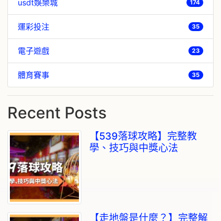
usdt娛樂城
174
運彩投注
35
電子遊戲
23
體育賽事
35
Recent Posts
【539落球攻略】完整教
學、技巧與中獎心法
【走地盤是什麼？】完整解