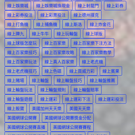
線上娛樂城
線上娛樂城換現金
線上射龍門
線上彩券
線上彩券投注
線上彩票投注
線上德州撲克
線上打魚機
線上捕魚機
線上斯洛
線上炸金花
線上牌九
線上牛牛
線上玩輪盤
線上球版
線上球版怎麼玩
線上百家樂
線上百家樂下注方法
線上百家樂技巧
線上百家樂攻略
線上百家樂教學
線上百家樂玩法
線上真人百家樂
線上老虎機
線上老虎機技巧
線上色碟
線上買威力彩
線上賓果
線上賭場
線上輪盤
線上輪盤技巧
線上輪盤推薦
線上輪盤玩法
線上輪盤規則
線上輪盤賠率
線上輪盤遊戲
線上運彩
線上運彩下注
線上運彩投注
線上骰寶
美國加州天天樂
美國天天樂
美國網球公開賽
美國網球公開賽獎金分配
美國網球公開賽直播
美國網球公開賽賽程