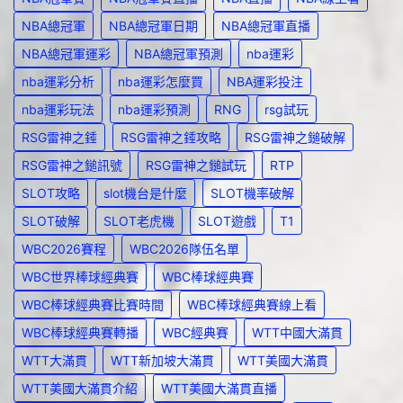
NBA總冠軍
NBA總冠軍日期
NBA總冠軍直播
NBA總冠軍運彩
NBA總冠軍預測
nba運彩
nba運彩分析
nba運彩怎麼買
NBA運彩投注
nba運彩玩法
nba運彩預測
RNG
rsg試玩
RSG雷神之錘
RSG雷神之錘攻略
RSG雷神之鎚破解
RSG雷神之鎚訊號
RSG雷神之鎚試玩
RTP
SLOT攻略
slot機台是什麼
SLOT機率破解
SLOT破解
SLOT老虎機
SLOT遊戲
T1
WBC2026賽程
WBC2026隊伍名單
WBC世界棒球經典賽
WBC棒球經典賽
WBC棒球經典賽比賽時間
WBC棒球經典賽線上看
WBC棒球經典賽轉播
WBC經典賽
WTT中國大滿貫
WTT大滿貫
WTT新加坡大滿貫
WTT美國大滿貫
WTT美國大滿貫介紹
WTT美國大滿貫直播