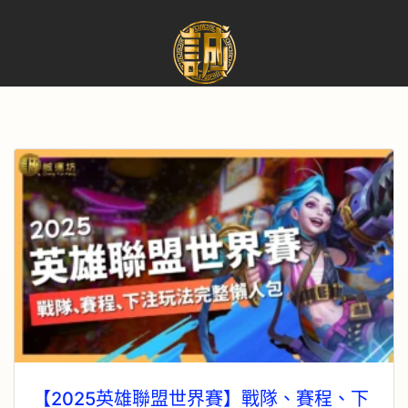
【2025英雄聯盟世界賽】戰隊、賽程、下