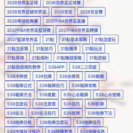
2026世界盃足球
2026世界盃足球賽
2026世界足總世界盃
2026世足
2026世足賽
2026棒球經典賽
2027FIBA世界盃直播
2027FIBA世界盃籃球賽
2027FIBA世界盃轉播
2027籃球世界盃
21點
21點基本策略
21點怎麼玩
21點怎麼算
21點技巧
21點機率
21點玩法
21點算牌
21點規則
21點賺錢策略
21點遊戲
21點遊戲規則教學
539APP
539二三四星
539冷熱號
539包牌
539去哪買
539報牌
539報牌公式
539報牌技巧
539報牌攻略
539報牌方法
539尾數
539心水報牌
539心水號碼
539怎麼玩
539怎麼買
539技巧
539抓牌
539投注
539投注技巧
539拖牌
539拖牌下注
539拖牌分析
539拖牌怎麼玩
539拖牌技巧
539拖牌投注技巧
539拖牌教學
539拖牌版路