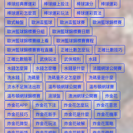
棒球經典賽運彩
棒球線上投注
棒球讓分
棒球運彩
棒球運彩怎麼買
棒球運彩玩法
棒球運彩買法
歐式輪盤
歐洲盃籃球
歐洲盃籃球賽
歐洲籃球錦標賽
歐洲籃球錦標賽分組
歐洲籃球錦標賽日期
歐洲籃球錦標賽線上看
歐洲籃球錦標賽賽程
歐洲籃球錦標賽賽程直播
正確比數怎麼玩
正確比數技巧
正確比數賠率
武俠玩法
武俠規則
水錢
水錢怎麼算
水錢怎麼賺
水錢是什麼
法國網球公開賽
洗水錢
洗碼量
洗碼量不足怎麼辦
洗碼量是什麼
流水不足無法出款
溫布頓網球公開賽
溫布頓網球賽
溫布頓網球錦標賽
滾球盤
澳洲網球公開賽
炸金花
炸金花APP
炸金花下注
炸金花怎麼玩
炸金花意思
炸金花技巧
炸金花新手
炸金花是什麼
炸金花機率
炸金花牌型
炸金花玩法
炸金花破解
炸金花策略
炸金花術語
炸金花規則
炸金花賠率
炸金花遊戲