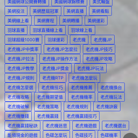
美國網球公開賽轉播
美國網球錦標賽
美式輪盤
美網投注
美網歷屆冠軍
美網直播
美網看點
美網線上看
美網賽程
美網轉播
美網運彩
羽球直播
羽球直播線上看
羽球線上看
羽球超級1000賽
羽球運彩
老虎機
老虎機JP
老虎機JP中獎率
老虎機JP怎麼拉
老虎機JP技巧
老虎機JP拉法
老虎機JP操作方法
老虎機JP攻略
老虎機JP教學
老虎機JP獎金
老虎機JP玩法
老虎機JP規則
老虎機RTP
老虎機怎麼玩
老虎機怎麼選
老虎機技巧
老虎機推薦
老虎機換台
老虎機攻略
老虎機期望值
老虎機機率
老虎機玩法
老虎機破解
老虎機策略
老虎機規則
老虎機訣竅
老虎機賺錢
老虎機贏錢
老虎機贏錢技巧
老虎機贏錢秘訣
老虎機迷思
老虎機遊戲
老虎機選台
能領現金的遊戲
色碟怎麼玩
色碟技巧
色碟機率