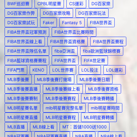
BWF巡迴賽
CPBL明星賽
CS運彩
DG百家樂
DG百家樂作弊
DG百家樂攻略
DG百家樂玩法
DG百家樂試玩
Faker
Fantasy 5
FIBA世界盃
FIBA世界盃冠軍預測
FIBA世界盃比賽時間
FIBA世界盃線上看
FIBA世界盃資格賽
FIBA世界盃賽程
FIBA世界盃隊伍名單
fiba亞洲盃
fiba歐洲籃球錦標賽
FIBA籃球資格賽賽程
FIFA世界盃
FIFA世足賽
FIFA門票
KENO
LOL世界賽
LOL投注
LOL運彩
MLB季後賽
MLB季後賽打幾場
MLB季後賽日期
MLB季後賽直播
MLB季後賽線上看
MLB季後賽資格
MLB季後賽賽制
MLB季後賽賽程
MLB季後賽轉播
MLB明星賽名單
mlb明星賽完整名單
mlb明星賽時間
MLB明星賽直播
MLB明星賽賽程
MLB明星賽轉播
MLB直播
MLB線上看
MT：首儲1000送1000
NBA冠軍賽
NBA冠軍賽直播
NBA直播
NBA線上看