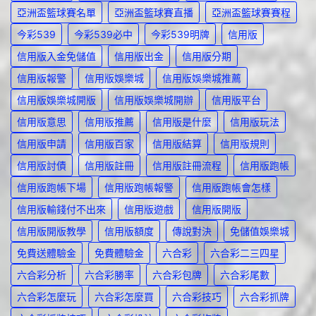
亞洲盃籃球賽名單
亞洲盃籃球賽直播
亞洲盃籃球賽賽程
今彩539
今彩539必中
今彩539明牌
信用版
信用版入金免儲值
信用版出金
信用版分期
信用版報警
信用版娛樂城
信用版娛樂城推薦
信用版娛樂城開版
信用版娛樂城開辦
信用版平台
信用版意思
信用版推薦
信用版是什麼
信用版玩法
信用版申請
信用版百家
信用版結算
信用版規則
信用版討債
信用版註冊
信用版註冊流程
信用版跑帳
信用版跑帳下場
信用版跑帳報警
信用版跑帳會怎樣
信用版輸錢付不出來
信用版遊戲
信用版開版
信用版開版教學
信用版額度
傳說對決
免儲值娛樂城
免費送體驗金
免費體驗金
六合彩
六合彩二三四星
六合彩分析
六合彩勝率
六合彩包牌
六合彩尾數
六合彩怎麼玩
六合彩怎麼買
六合彩技巧
六合彩抓牌