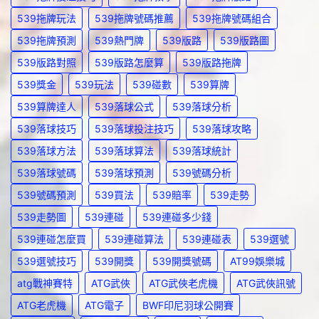
539拖牌玩法
539拖牌號碼推薦
539拖牌號碼組合
539拖牌預測
539熱門牌
539版路
539版路圖
539版路對照
539版路怎麼算
539版路拖牌
539獎金
539玩法
539碰數
539算牌
539算牌達人
539落球公式
539落球分析
539落球技巧
539落球投注技巧
539落球攻略
539落球方法
539落球算法
539落球統計
539落球號碼
539落球預測
539號碼分析
539號碼預測
539買法
539賠率
539走勢
539走勢圖
539連碰
539連碰多少錢
539連碰怎麼買
539連碰算法
539連碰表
539選號
539選號技巧
539開獎
539開獎號碼
AT99娛樂城
atg戰神賽特
ATG武俠
ATG武俠老虎機
ATG武俠訊號
ATG老虎機
ATG電子
BWF印尼羽球公開賽