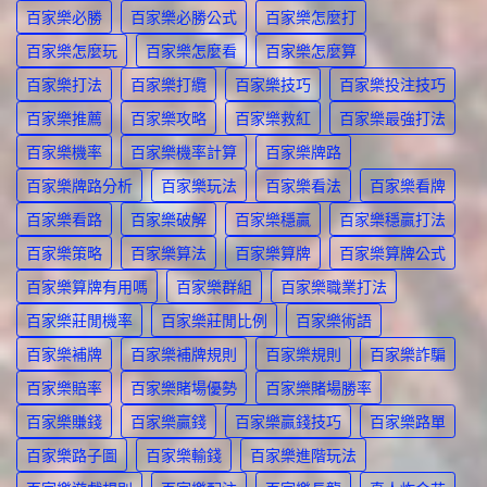
百家樂必勝
百家樂必勝公式
百家樂怎麼打
百家樂怎麼玩
百家樂怎麼看
百家樂怎麼算
百家樂打法
百家樂打纜
百家樂技巧
百家樂投注技巧
百家樂推薦
百家樂攻略
百家樂救紅
百家樂最強打法
百家樂機率
百家樂機率計算
百家樂牌路
百家樂牌路分析
百家樂玩法
百家樂看法
百家樂看牌
百家樂看路
百家樂破解
百家樂穩贏
百家樂穩贏打法
百家樂策略
百家樂算法
百家樂算牌
百家樂算牌公式
百家樂算牌有用嗎
百家樂群組
百家樂職業打法
百家樂莊閒機率
百家樂莊閒比例
百家樂術語
百家樂補牌
百家樂補牌規則
百家樂規則
百家樂詐騙
百家樂賠率
百家樂賭場優勢
百家樂賭場勝率
百家樂賺錢
百家樂贏錢
百家樂贏錢技巧
百家樂路單
百家樂路子圖
百家樂輸錢
百家樂進階玩法