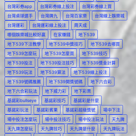
台灣彩券app
台灣彩券線上投注
台灣彩券線上買
台灣桌球選手
台灣牌九
台灣百家樂
台灣線上娛樂城
台灣運彩
台灣運彩線上投注
周天成
哪個娛樂城比較好贏
在家賺錢
地下539
地下539下注教學
地下539中獎技巧
地下539去哪買
地下539怎麼玩
地下539怎麼買
地下539技巧
地下539投注
地下539投注技巧
地下539獎金計算
地下539玩法
地下539算法
地下539線上投注
地下539號碼推薦
地下539開獎號碼
地下六合彩
地下六合彩玩法
地下威力彩
地下彩票
基諾彩bullseye
基諾彩技巧
基諾彩是什麼
基諾彩玩法
基諾彩賓果
基諾彩超級獎號
場中下注
場中投注怎麼玩
場中投注技巧
場中投注玩法
天九牌
天九牌怎麼玩
天九牌技巧
天九牌是什麼
天九牌玩法