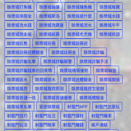
娛樂城打魚機
娛樂城抽傭
娛樂城捕魚機
娛樂城推薦
娛樂城換現金
娛樂城斯洛
娛樂城是什麼
娛樂城水錢
娛樂城洗水錢
娛樂城洗碼量
娛樂城流水
娛樂城牛牛
娛樂城現金版
娛樂城結算
娛樂城老虎機
娛樂城術語
娛樂城託售
娛樂城註冊
娛樂城註冊送
娛樂城註冊送體驗金
娛樂城註冊金
娛樂城詐騙
娛樂城詐騙名單
娛樂城詐騙報警
娛樂城詐騙手法
娛樂城詐騙錢拿的回來嗎
娛樂城賭場優勢
娛樂城輪盤
娛樂城返水
娛樂城退水
娛樂城送體驗金
娛樂城開版
娛樂城風控
娛樂城風控原因
娛樂城風控怎麼辦
娛樂城首儲一倍
娛樂城首儲優惠
娛樂城體驗金
娛樂城黑名單
富遊娛樂城
射龍門APP
射龍門怎麼玩
射龍門技巧
射龍門投注
射龍門撞柱
射龍門機率
射龍門玩法
射龍門賠率
射龍門賺錢
帳戶凍結