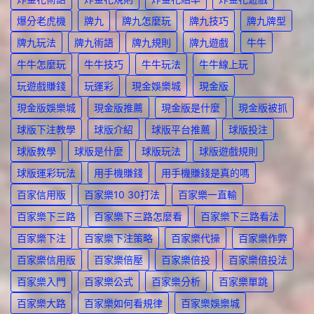
爆分老虎機
牌九
牌九怎麼玩
牌九技巧
牌九牌型
牌九玩法
牌九術語
牌九規則
牌九遊戲
牛牛
牛牛怎麼玩
牛牛技巧
牛牛玩法
牛牛線上玩
玩遊戲賺錢
玩運彩
現金娛樂城
現金版
現金版娛樂城
現金版推薦
現金版是什麼
現金版被抓
球版下注教學
球版介紹
球版平台推薦
球版投注
球版教學
球版是什麼
球版玩法
球版遊戲規則
球版運彩玩法
用手機賺錢
用手機賺錢是真的嗎
百家信用版
百家樂10 30打法
百家樂一直輸
百家樂下三路
百家樂下三路怎麼看
百家樂下三路看法
百家樂下注
百家樂下注策略
百家樂代操
百家樂作弊
百家樂信用版
百家樂倍壓
百家樂倍投
百家樂倍投法
百家樂入門
百家樂公式
百家樂分析
百家樂單跳
百家樂大路
百家樂如何看規律
百家樂娛樂城