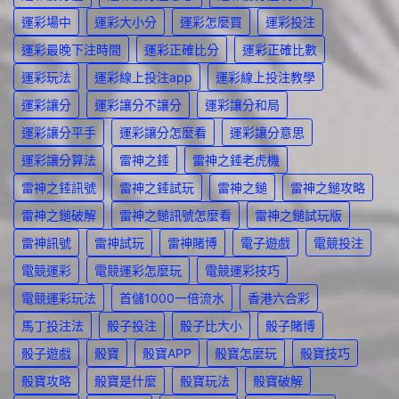
運彩場中
運彩大小分
運彩怎麼買
運彩投注
運彩最晚下注時間
運彩正確比分
運彩正確比數
運彩玩法
運彩線上投注app
運彩線上投注教學
運彩讓分
運彩讓分不讓分
運彩讓分和局
運彩讓分平手
運彩讓分怎麼看
運彩讓分意思
運彩讓分算法
雷神之錘
雷神之錘老虎機
雷神之錘訊號
雷神之錘試玩
雷神之鎚
雷神之鎚攻略
雷神之鎚破解
雷神之鎚訊號怎麼看
雷神之鎚試玩版
雷神訊號
雷神試玩
雷神賭博
電子遊戲
電競投注
電競運彩
電競運彩怎麼玩
電競運彩技巧
電競運彩玩法
首儲1000一倍流水
香港六合彩
馬丁投注法
骰子投注
骰子比大小
骰子賭博
骰子遊戲
骰寶
骰寶APP
骰寶怎麼玩
骰寶技巧
骰寶攻略
骰寶是什麼
骰寶玩法
骰寶破解