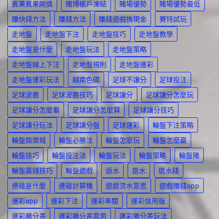
賓果賓果開獎
賭博帳戶凍結
賭場優勢
賭場優勢最低
賺快錢方法
賺錢方法
賺錢遊戲換現金
賽特試玩
走地盤
走地盤下注
走地盤技巧
走地盤教學
走地盤是什麼
走地盤玩法
走地盤策略
走地盤線上下注
走地盤規則
走地盤運彩
走地盤運彩玩法
越南色碟
足球不讓分
足球投注
足球波膽
足球波膽技巧
足球讓分
足球讓分怎麼玩
足球讓分怎麼看
足球讓分怎麼算
足球讓分技巧
足球讓分玩法
足球讓分盤
足球運彩
輪盤下注策略
輪盤娛樂城
輪盤必勝法
輪盤怎麼玩
輪盤怎麼贏
輪盤技巧
輪盤投注法
輪盤玩法
輪盤策略
輪盤賭
輪盤贏錢技巧
輪盤遊戲
返水
退水
退水錢
連碰是什麼
連碰計算機
遊戲流水意思
遊戲賺錢app
運彩app
運彩下注
運彩串關
運彩信用版
運彩勝分差
運彩勝分差意思
運彩勝分差玩法