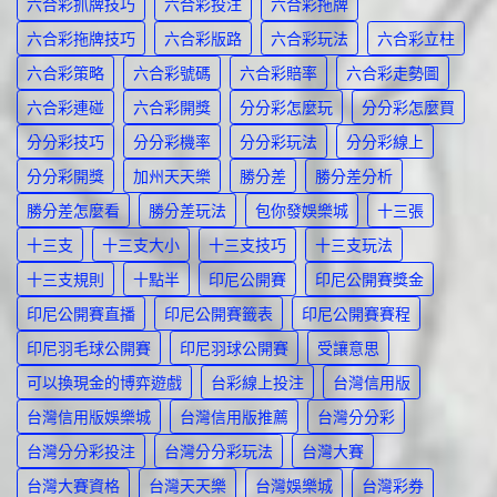
六合彩抓牌技巧
六合彩投注
六合彩拖牌
六合彩拖牌技巧
六合彩版路
六合彩玩法
六合彩立柱
六合彩策略
六合彩號碼
六合彩賠率
六合彩走勢圖
六合彩連碰
六合彩開獎
分分彩怎麼玩
分分彩怎麼買
分分彩技巧
分分彩機率
分分彩玩法
分分彩線上
分分彩開獎
加州天天樂
勝分差
勝分差分析
勝分差怎麼看
勝分差玩法
包你發娛樂城
十三張
十三支
十三支大小
十三支技巧
十三支玩法
十三支規則
十點半
印尼公開賽
印尼公開賽獎金
印尼公開賽直播
印尼公開賽籤表
印尼公開賽賽程
印尼羽毛球公開賽
印尼羽球公開賽
受讓意思
可以換現金的博弈遊戲
台彩線上投注
台灣信用版
台灣信用版娛樂城
台灣信用版推薦
台灣分分彩
台灣分分彩投注
台灣分分彩玩法
台灣大賽
台灣大賽資格
台灣天天樂
台灣娛樂城
台灣彩券