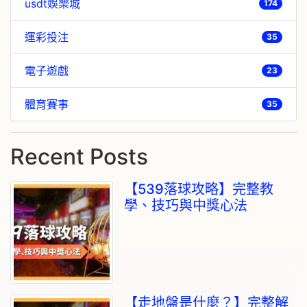
usdt娛樂城
174
運彩投注
35
電子遊戲
23
體育賽事
35
Recent Posts
【539落球攻略】完整教
學、技巧與中獎心法
【走地盤是什麼？】完整解