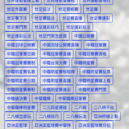
世界運動會線上看
世界運動會賽程
世界運動會項目
世足外圍賽
世足投注
世足資格賽
世足賽
世足賽下注
世足賽投注
世足賽直播
世足賽運彩
世足賽門票
世足運彩技巧
世足運彩投注
世足運彩玩法
世足門票怎麼買
中國公開賽
中國羽球公開賽
中國羽球公開賽直播
中職冠軍賽
中職冠軍賽日期
中職冠軍賽直播
中職冠軍賽資格
中職冠軍賽賽制
中職台灣大賽
中職明星賽
中職明星賽名單
中職明星賽啦啦隊
中職明星賽投票
中職明星賽日期
中職明星賽直播
中職明星賽線上看
中職明星賽賽制
中職明星賽運彩
中職明星賽門票
中職總決賽
中華職棒
中華職棒冠軍賽
中華職棒明星賽
二三四星連碰
二八槓
二八槓平台
二八槓怎麼玩
二八槓技巧
二八槓玩法
亞洲杯線上看
亞洲盃籃球
亞洲盃籃球賽中華隊
亞洲盃籃球賽分組