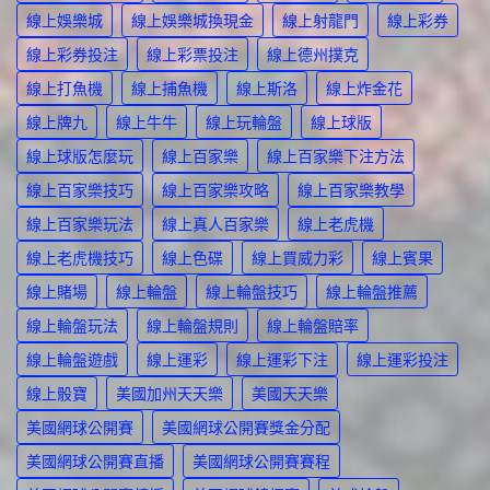
線上娛樂城
線上娛樂城換現金
線上射龍門
線上彩券
線上彩券投注
線上彩票投注
線上德州撲克
線上打魚機
線上捕魚機
線上斯洛
線上炸金花
線上牌九
線上牛牛
線上玩輪盤
線上球版
線上球版怎麼玩
線上百家樂
線上百家樂下注方法
線上百家樂技巧
線上百家樂攻略
線上百家樂教學
線上百家樂玩法
線上真人百家樂
線上老虎機
線上老虎機技巧
線上色碟
線上買威力彩
線上賓果
線上賭場
線上輪盤
線上輪盤技巧
線上輪盤推薦
線上輪盤玩法
線上輪盤規則
線上輪盤賠率
線上輪盤遊戲
線上運彩
線上運彩下注
線上運彩投注
線上骰寶
美國加州天天樂
美國天天樂
美國網球公開賽
美國網球公開賽獎金分配
美國網球公開賽直播
美國網球公開賽賽程