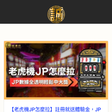
【老虎機JP怎麼拉】註冊就送體驗金，JP