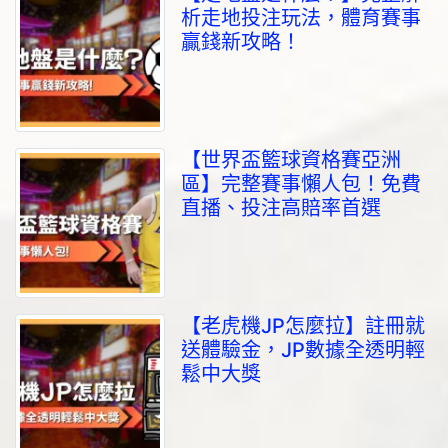
析走地投注玩法，體育賽事
贏錢新攻略！
【世界盃籃球資格賽亞洲
區】完整賽事懶人包！免費
直播、投注高賠率首選
【老虎機JP怎麼拉】註冊就
送體驗金，JP數據全透明輕
鬆中大獎