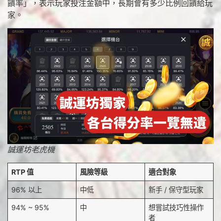
饋率」，表示玩家投注金額中，長期會有多少比例回饋給玩
家。
誠運坊老虎機
RTP 值
風險等級
適合對象
96% 以上
中低
新手 / 保守型玩家
94% ~ 95%
中
想嘗試技巧性操作
者