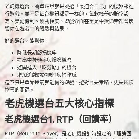
老虎機選台，簡單來說就是挑選「最適合自己」的機器來進
行遊戲。並不是每台機器都是一樣的，每款機器的賠率設
定、獎勵機制、波動幅度、遊戲介面甚至是中獎節奏都會影
響你在遊戲中的體驗與結果。
好的選台，能幫你：
降低長期虧損機率
提高中獎頻率與爆發機會
避開進入「吃分期」的機台
增加遊戲的趣味性與操作感
這不只是單靠運氣就能贏的遊戲，選對台是策略，更是風險
控管的關鍵。
老虎機選台五大核心指標
老虎機選台1. RTP（回饋率）
RTP（Return to Player）是老虎機設計時設定的「理論回