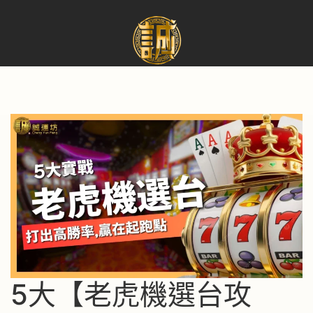
5大【老虎機選台攻