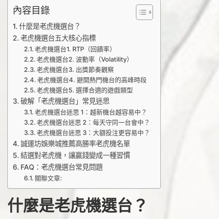
內容目錄
什麼是老虎機選台？
老虎機選台五大核心指標
老虎機選台1. RTP（回饋率）
老虎機選台2. 波動率（Volatility）
老虎機選台3. 出獎節奏觀察
老虎機選台4. 避開熱門機台的高峰時段
老虎機選台5. 選擇合適的遊戲類型
破解「老虎機選台」常見迷思
老虎機選台迷思 1：越新機台越容易中？
老虎機選台迷思 2：每天守同一台會中？
老虎機選台迷思 3：大額投注更容易中？
誠運坊娛樂城推薦高勝率老虎機名單
結選對老虎機，讓贏錢變成一種習慣
FAQ：老虎機選台常見問題
關聯文章:
什麼是老虎機選台？