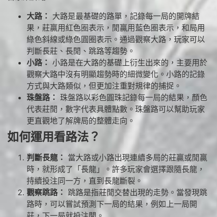
大路：
大路是最基礎的路單，記錄每一局的開牌結
果，莊贏用紅色圈表示，閒贏用藍色圈表示，和局用
綠色斜線或綠色圓圈表示。通過觀察大路，玩家可以
判斷長莊、長閒、跳路等趨勢。
小路：
小路是在大路的基礎上衍生出來的，主要用於
觀察大路中沒有明顯趨勢時的細微變化。小路的記錄
方式與大路類似，但更加注重對規律的捕捉。
珠盤路：
珠盤路以彩色圓珠記錄每一局的結果，顏色
代表莊閒，數字代表具體點數。珠盤路可以幫助玩家
更直觀地了解牌局的整體走向。
如何運用看路法？
判斷長龍：
當大路或小路出現連續多局的莊贏或閒贏
時，就形成了「長龍」。許多玩家會選擇跟隨長龍，
持續投注同一方，直到長龍斷裂。
觀察跳路：
跳路是指莊閒交替出現的走勢。當發現跳
路時，可以嘗試預測下一局的結果，例如上一局開
莊，下一局就投注閒。