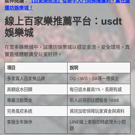
延伸閱讀：
【百家樂玩法】從新手入門到進階獲利，贏在誠
運坊娛樂城！
線上百家樂推薦平台：usdt
娛樂城
在眾多娛樂城中，誠運坊娛樂城以穩定金流、安全環境、真
實直播體驗廣受玩家好評。
項目
說明
多家真人百家樂品牌
DG、WG、SA等一應俱全
高額返水回饋
每日返水最高1%，長期有感
專屬活動獎金
新人註冊即送體驗金 1888
完善風控系統
資訊加密保障玩家資金與資料
客服全年無休
LINE線上客服即時處理大小問
題