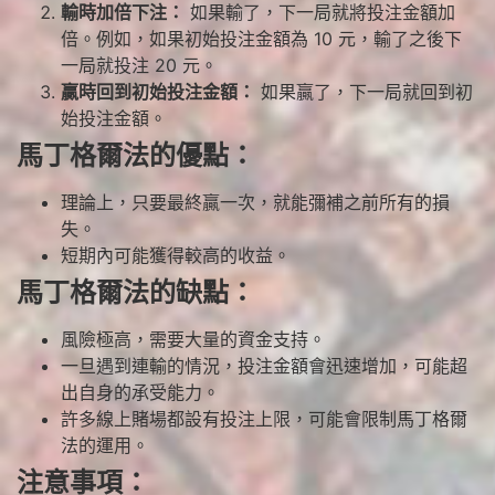
輸時加倍下注：
如果輸了，下一局就將投注金額加
倍。例如，如果初始投注金額為 10 元，輸了之後下
一局就投注 20 元。
贏時回到初始投注金額：
如果贏了，下一局就回到初
始投注金額。
馬丁格爾法的優點：
理論上，只要最終贏一次，就能彌補之前所有的損
失。
短期內可能獲得較高的收益。
馬丁格爾法的缺點：
風險極高，需要大量的資金支持。
一旦遇到連輸的情況，投注金額會迅速增加，可能超
出自身的承受能力。
許多線上賭場都設有投注上限，可能會限制馬丁格爾
法的運用。
注意事項：