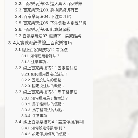
百家樂玩法02. 進入真人百家樂館
百家樂玩法03. 選擇牌桌與荷官
百家樂玩法04. 下注區介紹
百家樂玩法05. 下注倒數 & 系統開牌
百家樂玩法06. 結算與派彩
百家樂玩法07. 繼續下一局或離桌
4大實戰派必備線上百家樂技巧
線上百家樂技巧1：看路法
如何運用看路法？
注意事項：
線上百家樂技巧2：固定投注法
如何運用固定投注法？
固定投注法的優點：
固定投注法的缺點：
線上百家樂技巧3：馬丁格爾法
如何運用馬丁格爾法？
馬丁格爾法的優點：
馬丁格爾法的缺點：
注意事項：
線上百家樂技巧4：設定停損/停利
如何設定停損/停利？
設定停損/停利的優點：