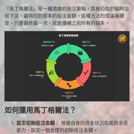
「馬丁格爾法」是一種激進的投注策略，其核心在於輸時加
倍下注，贏時回到原本的投注金額。這種方法的理論基礎
是，只要最終贏一次，就能彌補之前所有的損失。
如何運用馬丁格爾法？
設定初始投注金額：
根據自身的資金狀況和風險承受
能力，設定一個合理的初始投注金額。