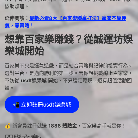
協助處理。
延伸閱讀：
最新必看8大【百家樂穩贏打法】贏家不靠運
氣，靠策略！
想靠百家樂賺錢？從誠運坊娛
樂城開始
百家樂不只是運氣遊戲，而是結合策略與紀律的投資行為。
選對平台，是邁向勝利的第一步。若你想挑戰線上百家樂，
不妨從
usdt娛樂城
開始，不只穩定環境，還有超值活動回
饋。
📲 立即註冊usdt娛樂城
💰 新會員註冊就送
1888 體驗金
，百家樂高手就是你！