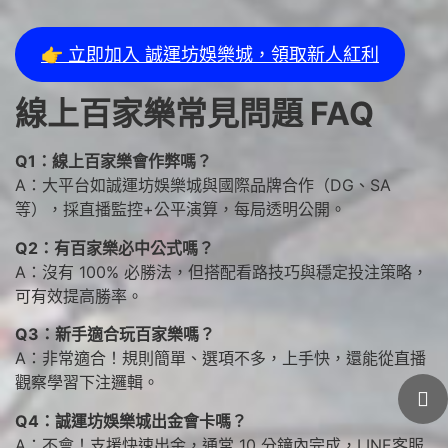
👉 立即加入 誠運坊娛樂城，領取新人紅利
線上百家樂常見問題 FAQ
Q1：線上百家樂會作弊嗎？
A：大平台如誠運坊娛樂城與國際品牌合作（DG、SA
等），採直播監控+公平演算，每局透明公開。
Q2：有百家樂必中公式嗎？
A：沒有 100% 必勝法，但搭配看路技巧與穩定投注策略，
可有效提高勝率。
Q3：新手適合玩百家樂嗎？
A：非常適合！規則簡單、選項不多，上手快，還能從直播
觀察學習下注邏輯。
Q4：誠運坊娛樂城出金會卡嗎？
A：不會！支援快速出金，通常 10 分鐘內完成，LINE客服