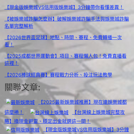
【現金版娛樂城VS信用版娛樂城】3分鐘帶你看懂差異！
【被娛樂城詐騙怎麼辦】破解娛樂城詐騙手法與娛樂城詐騙
名單完整解析
【2026世界盃足球】地點、時間、賽程、免費轉播一次
看！
【2025成都世界運動會】項目、賽程懶人包！免費直播看
這裡！
【2026棒球經典賽】賽程戰力分析、投注玩法教學
關聯文章:
【2025最新娛樂城推薦】現在連娛樂城都
這麼捲！
【台灣線上娛樂城完整攻
略】換現金避雷、穩定出金就選這一間！
【現金版娛樂城VS信用版娛樂城】3分鐘