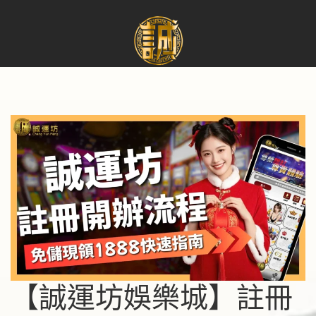
【誠運坊娛樂城】註冊