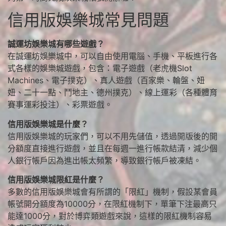
信用版娛樂城常見問題
誠運坊娛樂城有哪些遊戲？
在誠運坊娛樂城中，可以自由使用電腦、手機、平板進行各
式各樣的娛樂城遊戲，包含：電子遊戲（老虎機Slot
Machines、電子撲克）、真人遊戲（百家樂、輪盤、妞
妞、二十一點、鬥地主、德州撲克）、線上運彩（各種體育
賽事運彩投注）、彩票遊戲。
信用版娛樂城是什麼？
信用版娛樂城的玩家們，可以不用先儲值，透過開版後的開
分額度直接進行遊戲，並且在每週一進行帳款結清，減少個
人銀行帳戶因為進出帳太頻繁，導致銀行帳戶被凍結。
信用版娛樂城限紅是什麼？
多數的信用版娛樂城會有所謂的「限紅」機制，假設某會員
帳號開分額度為10000分，在限紅機制下，單筆下注最高只
能達1000分，對於博弈類遊戲來說，這樣的限紅機制容易