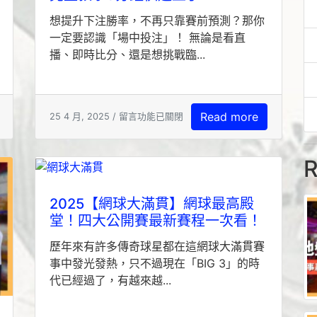
想提升下注勝率，不再只靠賽前預測？那你
一定要認識「場中投注」！ 無論是看直
播、即時比分、還是想挑戰臨...
Read more
25 4 月, 2025 /
留言功能已關閉
R
2025【網球大滿貫】網球最高殿
堂！四大公開賽最新賽程一次看！
歷年來有許多傳奇球星都在這網球大滿貫賽
事中發光發熱，只不過現在「BIG 3」的時
代已經過了，有越來越...