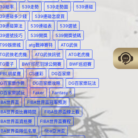
539賠率
539走勢
539走勢圖
539連碰
539連碰多少錢
539連碰怎麼買
539連碰算法
539連碰表
539選號
539選號技巧
539開獎
539開獎號碼
AT99娛樂城
atg戰神賽特
ATG武俠
ATG武俠老虎機
ATG武俠訊號
ATG老虎機
ATG電子
BWF印尼羽球公開賽
BWF巡迴賽
CPBL明星賽
CS運彩
DG百家樂
DG百家樂作弊
DG百家樂攻略
DG百家樂玩法
DG百家樂試玩
Faker
Fantasy 5
FIBA世界盃
FIBA世界盃冠軍預測
FIBA世界盃比賽時間
FIBA世界盃線上看
FIBA世界盃資格賽
FIBA世界盃賽程
FIBA世界盃隊伍名單
fiba亞洲盃