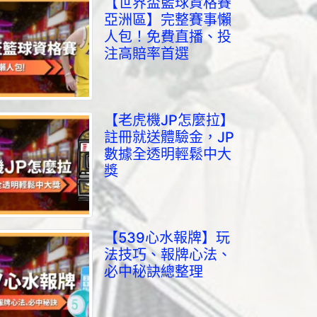
【世界盃籃球資格賽
亞洲區】完整賽事懶
人包！免費直播、投
注高賠率首選
【老虎機JP怎麼拉】
註冊就送體驗金，JP
數據全透明輕鬆中大
獎
【539心水報牌】玩
法技巧、報牌心法、
必中秘訣總整理