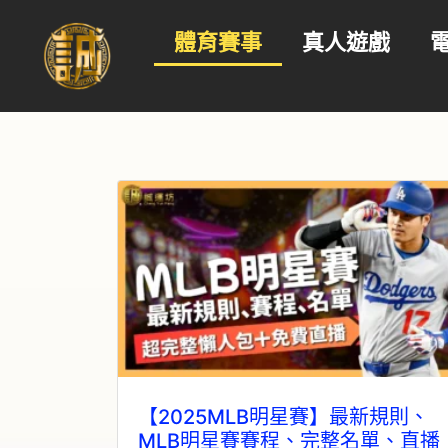
體育賽事
真人遊戲
【2025MLB明星賽】最新規則、
MLB明星賽賽程、完整名單、直播