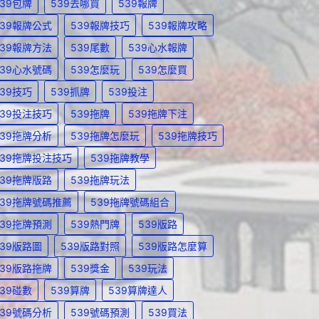
539包牌
539去哪買
539報牌
539報牌公式
539報牌技巧
539報牌攻略
539報牌方法
539尾數
539心水報牌
539心水號碼
539怎麼玩
539怎麼買
539技巧
539抓牌
539投注
539投注技巧
539拖牌
539拖牌下注
539拖牌分析
539拖牌怎麼玩
539拖牌技巧
539拖牌投注技巧
539拖牌教學
539拖牌版路
539拖牌玩法
539拖牌號碼推薦
539拖牌號碼組合
539拖牌預測
539熱門牌
539版路
539版路圖
539版路對照
539版路怎麼算
539版路拖牌
539獎金
539玩法
539碰數
539算牌
539算牌達人
539號碼分析
539號碼預測
539買法