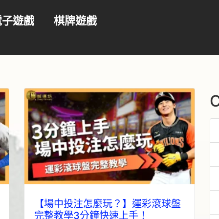
電子遊戲
棋牌遊戲
C
【場中投注怎麼玩？】運彩滾球盤
完整教學3分鐘快速上手！