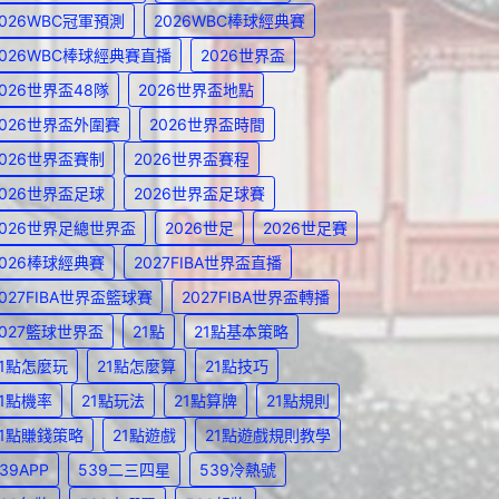
2026WBC冠軍預測
2026WBC棒球經典賽
2026WBC棒球經典賽直播
2026世界盃
2026世界盃48隊
2026世界盃地點
2026世界盃外圍賽
2026世界盃時間
2026世界盃賽制
2026世界盃賽程
2026世界盃足球
2026世界盃足球賽
2026世界足總世界盃
2026世足
2026世足賽
2026棒球經典賽
2027FIBA世界盃直播
2027FIBA世界盃籃球賽
2027FIBA世界盃轉播
2027籃球世界盃
21點
21點基本策略
21點怎麼玩
21點怎麼算
21點技巧
21點機率
21點玩法
21點算牌
21點規則
21點賺錢策略
21點遊戲
21點遊戲規則教學
39APP
539二三四星
539冷熱號