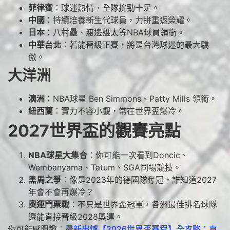
菲律賓
：球迷熱情，全隊拚勁十足。
中國
：持續培養新生代球員，力拼重返榮耀。
日本
：八村壘、渡邊雄太等NBA球員領銜。
中華台北
：若能晉級正賽，將是台灣球迷的最大驕
傲。
大洋洲
澳洲
：NBA球星 Ben Simmons、Patty Mills 領銜。
紐西蘭
：實力不容小覷，常在世界盃爆冷。
2027世界盃的觀賽亮點
NBA球星大集合
：你可能一次看到Doncic、
Wembanyama、Tatum、SGA同場競技。
黑馬之爭
：像是2023年的德國隊奪冠，誰知道2027
年會不會再爆冷？
奧運門票戰
：不只是世界盃冠軍，各洲最佳排名球隊
還能直接晉級2028奧運。
你可能感興趣：
最新出爐【2026世界盃賽程】全攻略：直