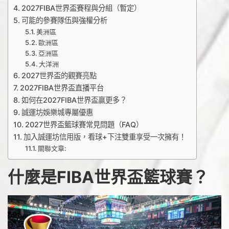
2027FIBA世界盃賽程與分組（暫定）
可能的參賽隊伍與強權分析
美洲區
歐洲區
亞洲區
大洋洲
2027世界盃的觀賽亮點
2027FIBA世界盃直播平台
如何在2027FIBA世界盃贏更多？
誠運坊娛樂城專屬優惠
2027世界盃籃球賽常見問題（FAQ）
加入誠運坊信用版，看球+下注雙重享受一次擁有！
關聯文章:
什麼是FIBA世界盃籃球賽？