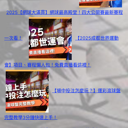
2025【網球大滿貫】網球最高殿堂！四大公開賽最新賽程
一次看！
【2025成都世界運動
會】項目、賽程懶人包！免費直播看這裡！
【場中投注怎麼玩？】運彩滾球盤
完整教學3分鐘快速上手！